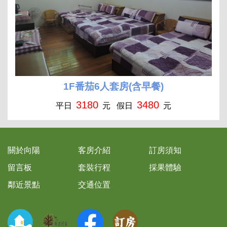
1F番茄6人套房(含早餐)
3180
3480
平日
元 假日
元
關於向陽
客房介紹
訂房須知
留言板
套裝行程
採果體驗
鄰近景點
交通位置